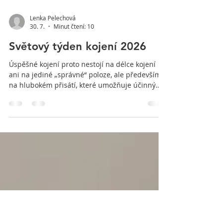
Lenka Pelechová
30. 7.
Minut čtení: 10
Světový týden kojení 2026
Úspěšné kojení proto nestojí na délce kojení
ani na jediné „správné“ poloze, ale především
na hlubokém přisátí, které umožňuje účinný
přenos mléka z prsu do úst dítěte. Jednou z
nejčastějších otázek čerstvých rodičů je, která
poloha při kojení je „ta nejlepší“. Ve skutečnosti
však neexistuje univerzálně správná poloha,
která by vyhovovala všem ženám i všem dětem.
To, co funguje jedné dvojici matka–dítě, nemusí
být vhodné pro jinou.