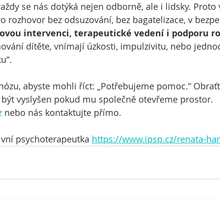
ždy se nás dotýká nejen odborně, ale i lidsky. Proto 
o rozhovor bez odsuzování, bez bagatelizace, v bezpe
zovou intervenci, terapeutické vedení i podporu 
ování dítěte, vnímají úzkosti, impulzivitu, nebo jednod
u“.
ózu, abyste mohli říct: „Potřebujeme pomoc.“ Obraťte
i být vyslyšen pokud mu společně otevřeme prostor.
z
 nebo nás kontaktujte přímo.
ivní psychoterapeutka 
https://www.ipsp.cz/renata-ha