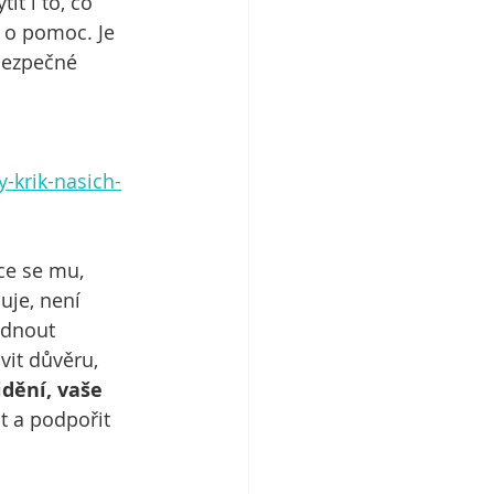
it i to, co 
í o pomoc. Je 
 bezpečné 
-krik-nasich-
ce se mu, 
uje, není 
ídnout 
it důvěru, 
idění, vaše 
t a podpořit 