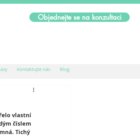
Objednejte se na konzultaci
azy
Kontaktujte nás
Blog
elo vlastní 
ždým číslem 
omná. Tichý 