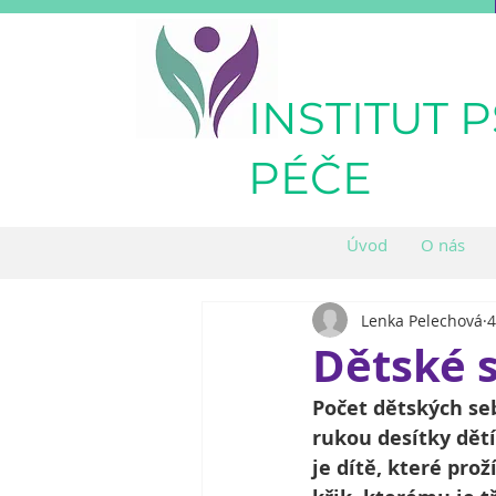
INSTITUT 
PÉČE
Úvod
O nás
Lenka Pelechová
4
Dětské 
Počet dětských seb
rukou desítky dětí
je dítě, které prož