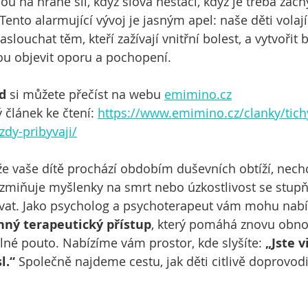
u na hraně sil, když slova nestačí, když je třeba zachyt
Tento alarmující vývoj je jasným apel: naše děti volaj
louchat těm, kteří zažívají vnitřní bolest, a vytvořit
ou objevit oporu a pochopení. 
d
 si můžete přečíst na webu 
emimino.cz
 článek ke čtení: 
https://www.emimino.cz/clanky/tichy
zdy-pribyvaji/
e vaše dítě prochází obdobím duševních obtíží, nech
 zmiňuje myšlenky na smrt nebo úzkostlivost se stupň
vat. Jako psycholog a psychoterapeut vám mohu nab
inný terapeutický přístup
, který pomáhá znovu obnov
ilné pouto. Nabízíme vám prostor, kde slyšíte: 
„Jste v
l.“
 Společně najdeme cestu, jak děti citlivě doprovodi