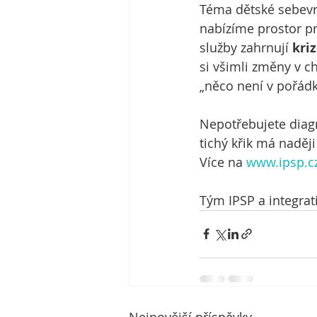
Téma dětské sebevra
nabízíme prostor pr
služby zahrnují 
kri
si všimli změny v ch
„něco není v pořádk
Nepotřebujete diagn
tichý křik má naděj
Více na 
www.ipsp.c
Tým IPSP a integrat
Nejnovější příspěvky