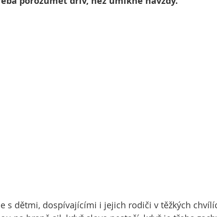
třeba porozumět dřív, než umlkne navždy.