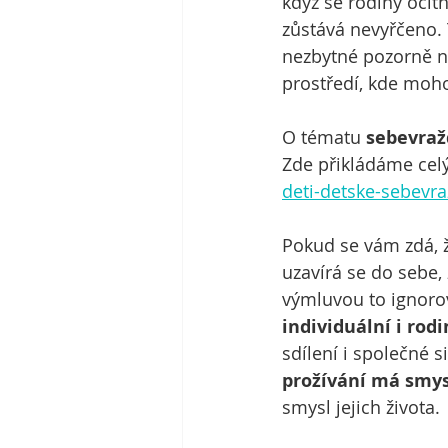
když se rodiny ocitno
zůstává nevyřčeno. 
nezbytné pozorně nas
prostředí, kde moh
O tématu 
sebevraž
Zde přikládáme celý
deti-detske-sebevra
Pokud se vám zdá, ž
uzavírá se do sebe,
výmluvou to ignoro
individuální i rod
sdílení i společné s
prožívání má smys
smysl jejich života.