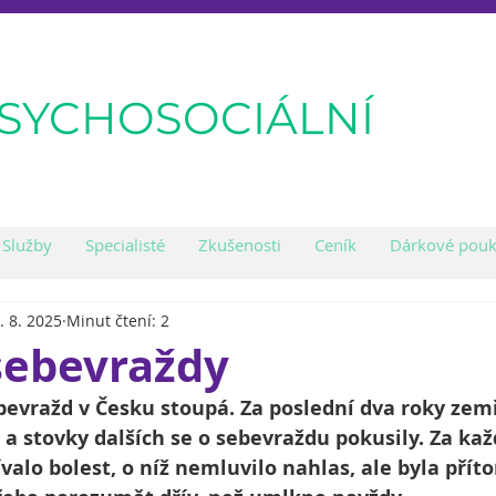
PSYCHOSOCIÁLNÍ
Služby
Specialisté
Zkušenosti
Ceník
Dárkové pouk
. 8. 2025
Minut čtení: 2
sebevraždy
evražd v Česku stoupá. Za poslední dva roky zemř
 a stovky dalších se o sebevraždu pokusily. Za ka
ívalo bolest, o níž nemluvilo nahlas, ale byla přít