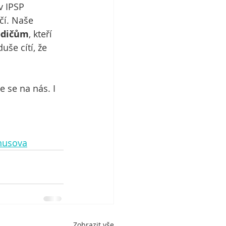
v IPSP 
čí. Naše 
rodičům
, kteří 
uše cítí, že 
 se na nás. I 
nusova
Zobrazit vše