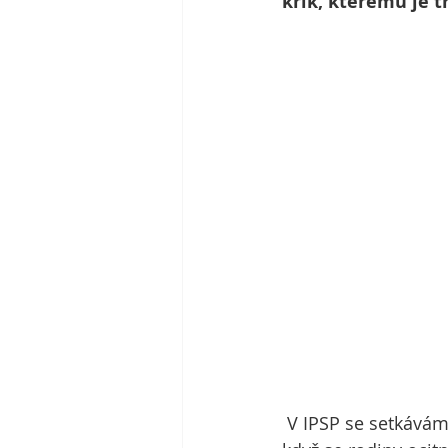
křik, kterému je 
 V IPSP se setkáváme s dětmi, dospívajícími i jejich rodiči v těžkých chvílích. Jsme tu, 