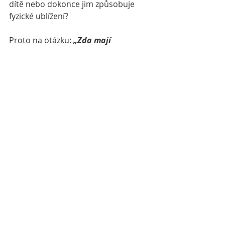
dítě nebo dokonce jim způsobuje 
fyzické ublížení? 
Proto na otázku: 
„Zda mají 
informovat rodiče děti z darovaných 
gamet o jejich pravé identitě?“ 
se 
často váže silná emoční odezva. 
Informování rodičů dětí z 
darovaných gamet o jejich skutečné 
identitě je komplexní otázkou, která 
nejenom v odborné společnosti 
vyvolává různé reakce. Neexistuje 
doposud jednotný názor mezi 
odborníky ani mezi samotnými rodiči.
Tento aspekt je často důležitým 
tématem v terapii. Někteří rodiče se 
rozhodnou informovat své děti brzy, 
a to včetně svého nejbližšího okruhu, 