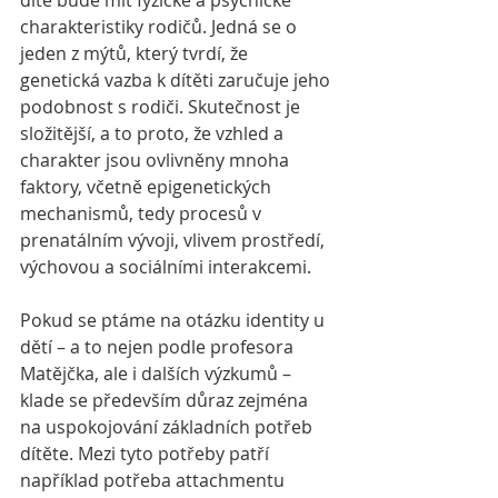
dítě bude mít fyzické a psychické 
charakteristiky rodičů. Jedná se o 
jeden z mýtů, který tvrdí, že 
genetická vazba k dítěti zaručuje jeho 
podobnost s rodiči. Skutečnost je 
složitější, a to proto, že vzhled a 
charakter jsou ovlivněny mnoha 
faktory, včetně epigenetických 
mechanismů, tedy procesů v 
prenatálním vývoji, vlivem prostředí, 
výchovou a sociálními interakcemi. 
Pokud se ptáme na otázku identity u 
dětí – a to nejen podle profesora 
Matějčka, ale i dalších výzkumů – 
klade se především důraz zejména 
na uspokojování základních potřeb 
dítěte. Mezi tyto potřeby patří 
například potřeba attachmentu 