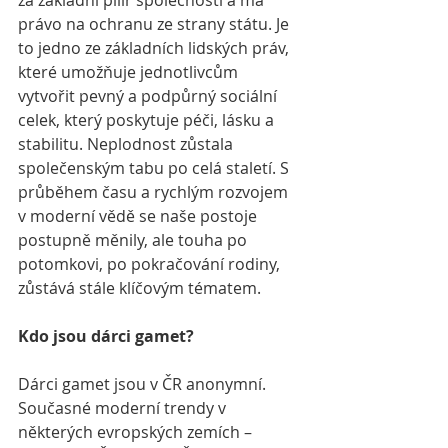
za základní pilíř společnosti a má 
právo na ochranu ze strany státu. Je 
to jedno ze základních lidských práv, 
které umožňuje jednotlivcům 
vytvořit pevný a podpůrný sociální 
celek, který poskytuje péči, lásku a 
stabilitu. Neplodnost zůstala 
společenským tabu po celá staletí. S 
průběhem času a rychlým rozvojem 
v moderní vědě se naše postoje 
postupně měnily, ale touha po 
potomkovi, po pokračování rodiny, 
zůstává stále klíčovým tématem.
Kdo jsou dárci gamet?
Dárci gamet jsou v ČR anonymní. 
Současné moderní trendy v 
některých evropských zemích – 