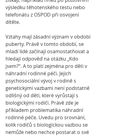
získají, například hned po pozitivním 
výsledku těhotenského testu nebo 
telefonátu z OSPOD při osvojení 
dítěte. 
Vztahy mají zásadní význam v období 
puberty. Právě v tomto období, se 
mladí lidé začínají osamostatňovat a 
hledají odpověď na otázku „Kdo 
jsem?“. A to platí zejména pro děti v 
náhradní rodinné péči. Jejich 
psychosociální vývoj v rodině s 
genetickými vazbami není podstatně 
odlišný od dětí, které vyrůstají s 
biologickými rodiči. Právě zde je 
příkladem problematika náhradní 
rodinné péče. Uvedu pro srovnání, 
kolik rodičů s biologickou vazbou se 
nemůže nebo nechce postarat o své 