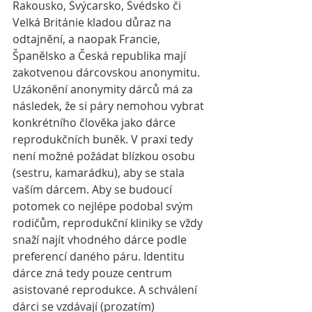
Rakousko, Švýcarsko, Švédsko či 
Velká Británie kladou důraz na 
odtajnění, a naopak Francie, 
Španělsko a Česká republika mají 
zakotvenou dárcovskou anonymitu. 
Uzákonění anonymity dárců má za 
následek, že si páry nemohou vybrat 
konkrétního člověka jako dárce 
reprodukčních buněk. V praxi tedy 
není možné požádat blízkou osobu 
(sestru, kamarádku), aby se stala 
vaším dárcem. Aby se budoucí 
potomek co nejlépe podobal svým 
rodičům, reprodukční kliniky se vždy 
snaží najít vhodného dárce podle 
preferencí daného páru. Identitu 
dárce zná tedy pouze centrum 
asistované reprodukce. A schválení 
dárci se vzdávají (prozatím) 