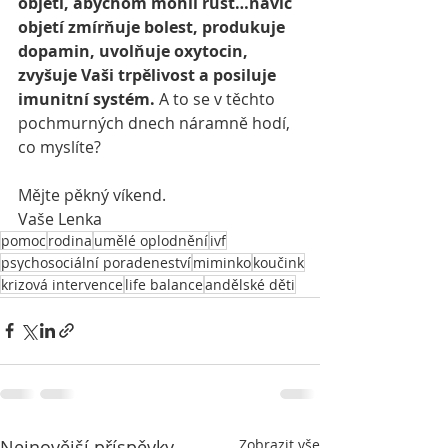
objetí, abychom mohli růst…navíc 
objetí zmírňuje bolest, produkuje 
dopamin, uvolňuje oxytocin, 
zvyšuje Vaši trpělivost a posiluje 
imunitní systém.
 A to se v těchto 
pochmurných dnech náramně hodí, 
co myslíte? 
Mějte pěkný víkend.
Vaše Lenka
pomoc
rodina
umělé oplodnění
ivf
psychosociální poradeneství
miminko
koučink
krizová intervence
life balance
andělské děti
Nejnovější příspěvky
Zobrazit vše