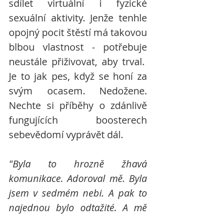
sdílet virtuální i fyzické 
sexuální aktivity. Jenže tenhle 
opojný pocit štěstí má takovou 
blbou vlastnost - potřebuje 
neustále přiživovat, aby trval.  
Je to jak pes, když se honí za 
svým ocasem. Nedožene. 
Nechte si příběhy o zdánlivě 
fungujících boosterech 
sebevědomí vyprávět dál.
"Byla to hrozně žhavá 
komunikace. Adoroval mě. Byla 
jsem v sedmém nebi. A pak to 
najednou bylo odtažité. A mě 