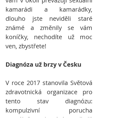
vám v okolí převažují sexuální 
kamarádi a kamarádky, 
dlouho jste neviděli staré 
známé a změnily se vám 
koníčky, nechodíte už moc 
ven, zbystřete!
Diagnóza už brzy v Česku 
V roce 2017 stanovila Světová 
zdravotnická organizace pro 
tento stav diagnózu: 
kompulzivní porucha 
sexuálního chování. V řadě 
zemí je už implementována. U 