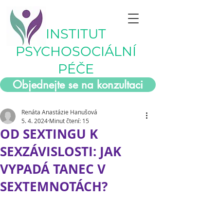
INSTITUT
PSYCHOSOCIÁLNÍ
PÉČE
Objednejte se na konzultaci
Renáta Anastázie Hanušová
5. 4. 2024
Minut čtení: 15
OD SEXTINGU K
SEXZÁVISLOSTI: JAK
VYPADÁ TANEC V
SEXTEMNOTÁCH?