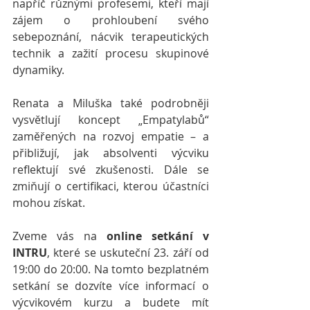
napříč různými profesemi, kteří mají 
zájem o prohloubení svého 
sebepoznání, nácvik terapeutických 
technik a zažití procesu skupinové 
dynamiky. 
Renata a Miluška také podrobněji 
vysvětlují koncept „Empatylabů“  
zaměřených na rozvoj empatie – a 
přibližují, jak absolventi výcviku 
reflektují své zkušenosti. Dále se 
zmiňují o certifikaci, kterou účastníci 
mohou získat.
Zveme vás na 
online setkání v 
INTRU
, které se uskuteční 23. září od 
19:00 do 20:00. Na tomto bezplatném 
setkání se dozvíte více informací o 
výcvikovém kurzu a budete mít 