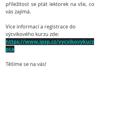
příležitost se ptát lektorek na vše, co 
vás zajímá.
Více informací a registrace do 
výcvikového kurzu zde:
https://www.ipsp.cz/vycvikovykurz
pca
Těšíme se na vás!
Tým IPSP
Nejnovější příspěvky
Zobrazit vše