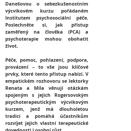
Danešovou o sebezkušenostním 
výcvikovém kurzu pořádaném 
Institutem psychosociální péče. 
Poslechněte si, jak přístup 
zaměřený na člověka (PCA) a 
psychoterapie mohou obohatit 
život. 
Péče, pomoc, pohlazení, podpora, 
provázení – to vše jsou klíčové 
prvky, které tento přístup nabízí. V 
empatickém rozhovoru se lektorky 
Renata a Míla věnují otázkám 
spojeným s jejich Rogersovským 
psychoterapeutickým výcvikovým 
kurzem, jenž má dlouholetou 
tradici a pomáhá účastníkům 
rozvíjet jejich vlastní terapeutické 
dovednosti i osobní růst.