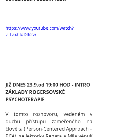
https://www.youtube.com/watch?
v=LaxhIdDl62w
JIŽ DNES 23.9.od 19:00 HOD - INTRO 
ZÁKLADY ROGERSOVSKÉ 
PSYCHOTERAPIE
V tomto rozhovoru, vedeném v 
duchu přístupu zaměřeného na 
člověka (Person-Centered Approach – 
PCA), se lektorky Renata a Míla věnují 