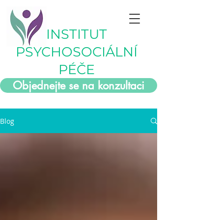
INSTITUT
PSYCHOSOCIÁLNÍ
PÉČE
Objednejte se na konzultaci
Blog