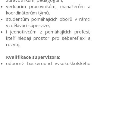
zdravotníkům, pedagogům,
vedoucím pracovníkům, manažerům a
koordinátorům týmů,
studentům pomáhajících oborů v rámci
vzdělávací supervize,
i jednotlivcům z pomáhajících profesí,
kteří hledají prostor pro sebereflexi a
rozvoj.
Kvalifikace supervizora:
odborný background vysokoškolského
vzdělání humanitního nebo
medicínského směru,
dlouhodobá praxe v pomáhajících
profesích a zkušenost s vedením lidí,
akreditovaný supervizní a
psychoterapeutický výcvik,
principy nestrannosti, nezávislosti,
nehodnotící postoj a mlčenlivost
supervizora
"Důležitost supervize pro Institut