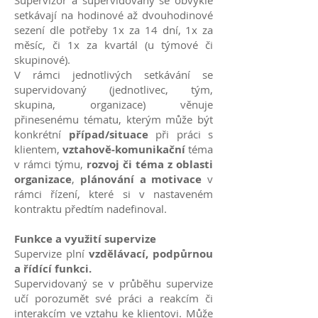
Supervizor a supervidovaný se obvykle
setkávají na hodinové až dvouhodinové
sezení dle potřeby 1x za 14 dní, 1x za
měsíc, či 1x za kvartál (u týmové či
skupinové).
V rámci jednotlivých setkávání se
supervidovaný (jednotlivec, tým,
skupina, organizace) věnuje
přinesenému tématu, kterým může být
konkrétní
případ/situace
při práci s
klientem,
vztahově-komunikační
téma
v rámci týmu,
rozvoj či téma z oblasti
organizace
,
plánování a motivace
v
rámci řízení, které si v nastaveném
kontraktu předtím nadefinoval.
Funkce a využití supervize
Supervize plní
vzdělávací, podpůrnou
a řídící funkci.
Supervidovaný se v průběhu supervize
učí porozumět své práci a reakcím či
interakcím ve vztahu ke klientovi. Může