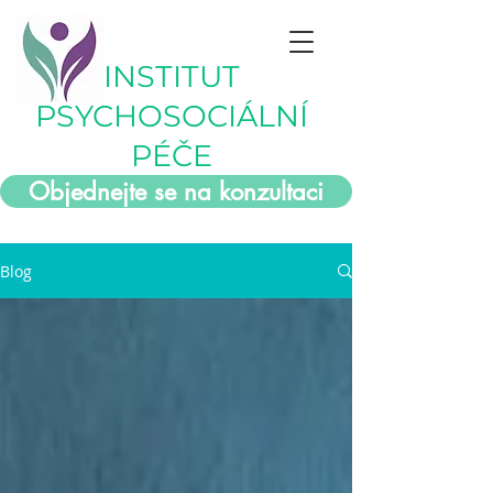
INSTITUT
PSYCHOSOCIÁLNÍ
PÉČE
Objednejte se na konzultaci
Blog