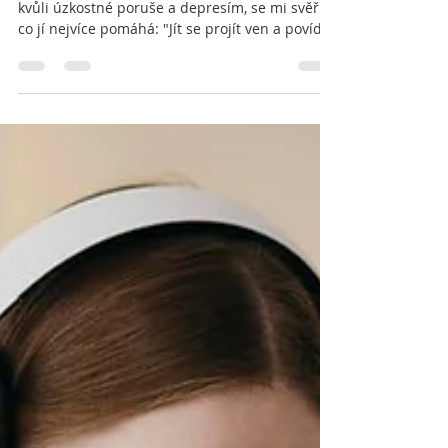
kvůli úzkostné poruše a depresím, se mi svěřila,
co jí nejvíce pomáhá: "Jít se projít ven a povídat
si o životě, kultuře, o dětech, o tom, co se děje u
nás doma, o přírodě, o vztazích a tak trochu i o
mých problémech... Cítím se lépe a uvolněněji,
pokud můžu být venku s někým, kdo je mi
blízký nebo ke komu mám důvěru. To mi
pomáhá překonat úzkosti a špatné nálady,
které se projevily v souvislosti s diagnózou
manžela a prohloubily se