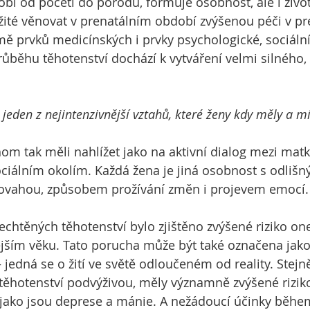
obí od početí do porodu, formuje osobnost, ale i životn
ežité věnovat v prenatálním období zvýšenou péči v pr
mě prvků medicínských i prvky psychologické, sociální
růběhu těhotenství dochází k vytváření velmi silného,
enství je jeden z nejintenzivnější vztahů, které ženy kdy měly a 
om tak měli nahlížet jako na aktivní dialog mezi matk
ociálním okolím.
Každá žena je jiná osobnost s odlišn
vahou, způsobem prožívání změn i projevem emocí.
nechtěných těhotenství bylo zjištěno zvýšené riziko 
ějším věku. Tato porucha může být také označena jako
jedná se o žití ve světě odloučeném od reality. Stejně
těhotenství podvýživou, měly významně zvýšené riziko
 jako jsou deprese a mánie. A nežádoucí účinky během