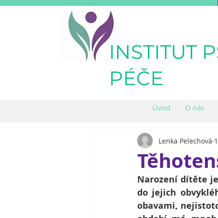
INSTITUT 
PÉČE
Úvod
O nás
Lenka Pelechová
1
Těhoten
Narození dítěte je
do jejich obvyklé
obavami, nejistot