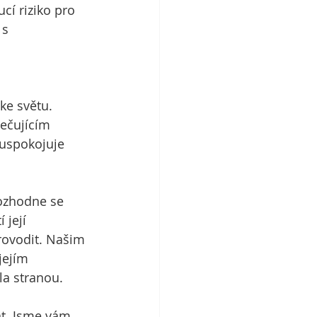
cí riziko pro 
s 
ke světu. 
ečujícím 
 uspokojuje 
ozhodne se 
její 
rovodit. Našim 
jejím 
la stranou.
t. Jsme vám 