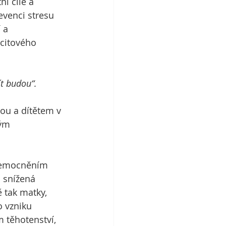
í cíle a 
evenci stresu 
 a 
 citového 
mít budou“.
ou a dítětem v 
ým 
onemocněním 
 snížená 
 tak matky, 
 vzniku 
 těhotenství, 