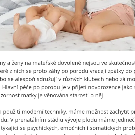
ny a ženy na mateřské dovolené nejsou ve skutečnost
teré z nich se proto záhy po porodu vracejí zpátky do 
ebo se alespoň sdružují v různých klubech nebo zájmo
 Hlavní péče po porodu je v
přijetí novorozence jako
ozornost matky je věnována starosti o něj.
 použití moderní techniky, máme možnost zachytit pr
lodu. V prenatálním stádiu vývoje plodu máme jedinečn
 týkající se psychických, emočních i somatických pro