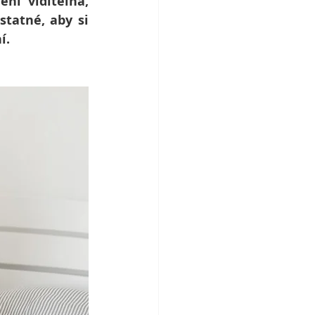
í viditelná, 
tatné, aby si 
í.