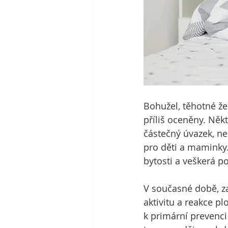
Bohužel, těhotné že
příliš oceněny. Něk
částečný úvazek, n
pro děti a maminky.
bytosti a veškerá p
V současné době, za
aktivitu a reakce p
k primární prevenci