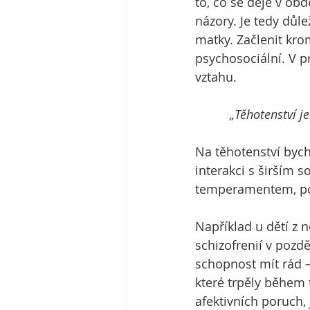
to, co se děje v obd
názory. Je tedy důl
matky. Začlenit kro
psychosociální. V p
vztahu. 
          „Těhot
Na těhotenství bych
interakci s širším s
temperamentem, po
Například u dětí z 
schizofrenií v pozd
schopnost mít rád – 
které trpěly během 
afektivních poruch,