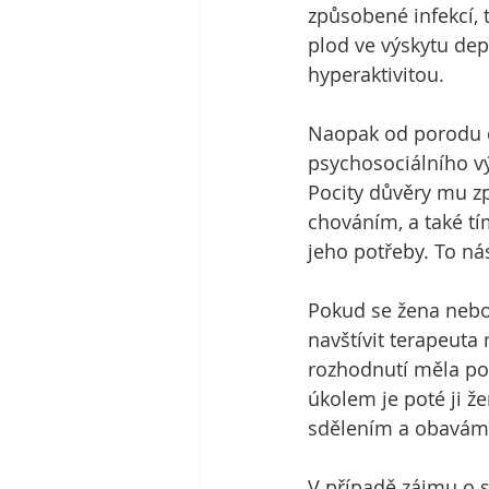
způsobené infekcí, 
plod ve výskytu dep
hyperaktivitou.
Naopak od porodu do
psychosociálního vý
Pocity důvěry mu z
chováním, a také tím
jeho potřeby. To nás
Pokud se žena nebo
navštívit terapeuta
rozhodnutí měla pod
úkolem je poté ji ž
sdělením a obavám a 
V případě zájmu o 