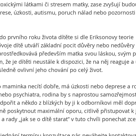
toxickými látkami či stresem matky, zase zvyšují budou
rese, úzkosti, autismu, poruch nálad nebo pozornosti 
 prvního roku života dítěte si dle Eriksonovy teorie 
voje dítě utváří základní pocit důvěry nebo nedůvěry 
prostředkovává především matka svou láskou, svým p
, že je dítěti neustále k dispozici, že na něj reaguje a
ledně ovlivní jeho chování po celý život.
 maminka necítí dobře, má úzkosti nebo deprese a r
 nebo psychiatra, rodina by s naprostou samozřejmostí 
pořit a někdo z blízkých by ji k odborníkovi měl dop
eně poskytnout maximální oporu, citlivě přistupovat k 
rady „jak se o dítě starat“ v tuto chvíli ponechat zce
sjednání termínu konzultace nás neváhejte kontaktova