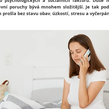
psychologických a sociálních faktorů. Duše nen
vní poruchy bývá mnohem složitější. Je tak pods
 prošla bez stavu obav
, 
úzkostí, stresu a vyčerpán