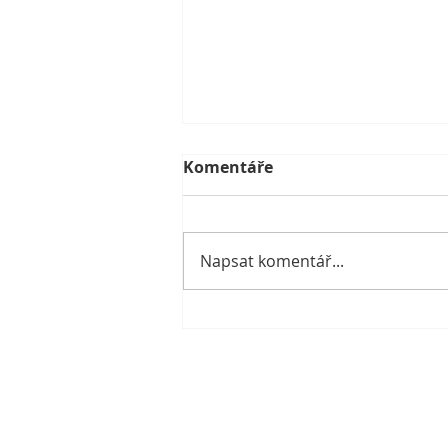
Komentáře
Napsat komentář...
Proč nestačí hledat
„hormon štěstí“