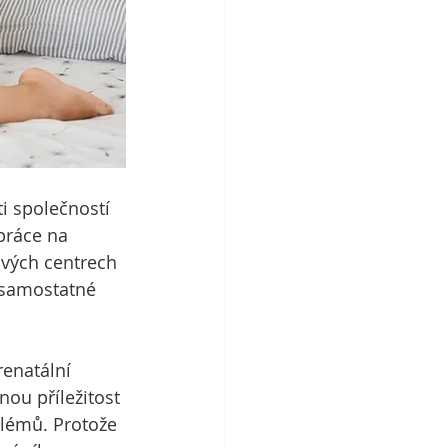
i společností 
práce na 
vých centrech 
 samostatné 
enatální 
ou příležitost 
blémů. Protože 