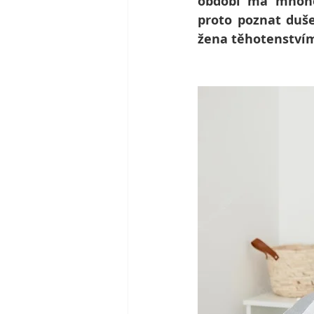
období má mnoho 
proto poznat duše
žena těhotenstvím