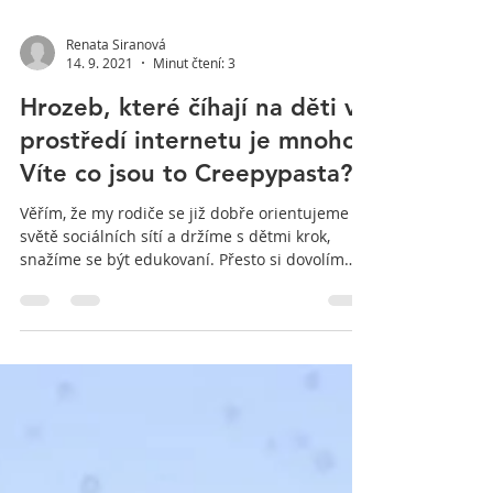
Renata Siranová
14. 9. 2021
Minut čtení: 3
Hrozeb, které číhají na děti v
prostředí internetu je mnoho.
Víte co jsou to Creepypasta?
Věřím, že my rodiče se již dobře orientujeme ve
světě sociálních sítí a držíme s dětmi krok,
snažíme se být edukovaní. Přesto si dovolím
upozornit na jeden fenomén jménem
"Creepypasta", který se objevuje v naší
terapeutické praxi. Creepypasta je výraz pro
hororové pověsti, obrázky nebo videa, které se
šíří pomocí internetu a jsou vytvořeny
samotnými internetovými uživateli. Často se
jedná o krátké strašidelné příběhy, které se