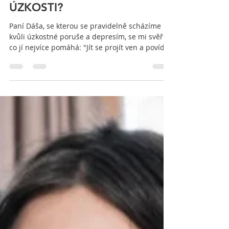
Renata Siranová
17. 3. 2021
Minut čtení: 1
CO MI POMÁHÁ PROTI
ÚZKOSTI?
Paní Dáša, se kterou se pravidelně scházíme
kvůli úzkostné poruše a depresím, se mi svěřila,
co jí nejvíce pomáhá: "Jít se projít ven a povídat
si o životě, kultuře, o dětech, o tom, co se děje u
nás doma, o přírodě, o vztazích a tak trochu i o
mých problémech... Cítím se lépe a uvolněněji,
pokud můžu být venku s někým, kdo je mi
blízký nebo ke komu mám důvěru. To mi
pomáhá překonat úzkosti a špatné nálady,
které se projevily v souvislosti s diagnózou
manžela a prohloubily se