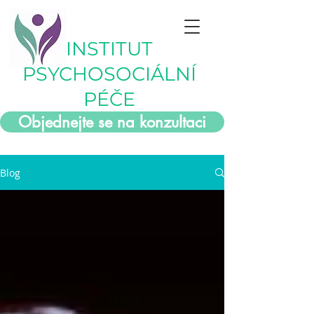
INSTITUT
PSYCHOSOCIÁLNÍ
PÉČE
Objednejte se na konzultaci
Blog