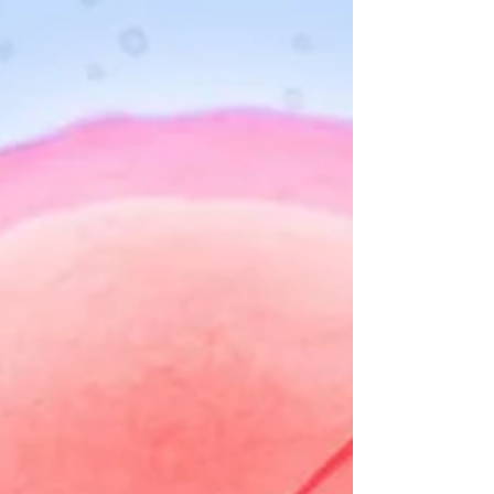
týkají vražd, sebevražd, tajuplných událostí a
pa