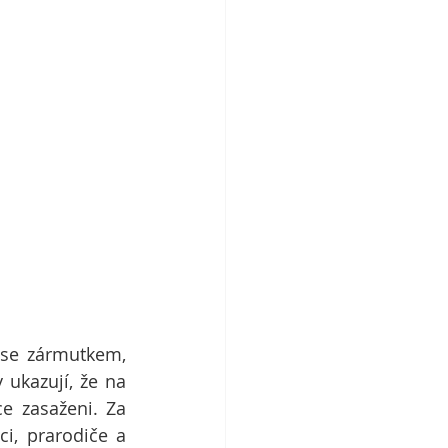
se zármutkem, 
y ukazují, že na 
e zasaženi. Za 
i, prarodiče a 