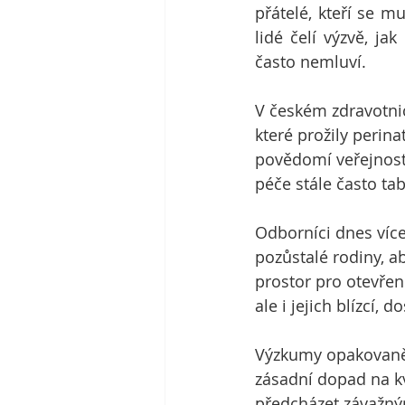
přátelé, kteří se mu
lidé čelí výzvě, ja
často nemluví.
V českém zdravotnic
které prožily perinat
povědomí veřejnosti.
péče stále často ta
Odborníci dnes více
pozůstalé rodiny, a
prostor pro otevřeno
ale i jejich blízcí,
Výzkumy opakovaně 
zásadní dopad na kv
předcházet závažným