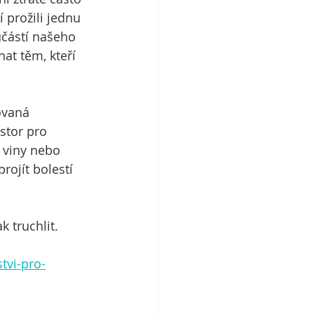
 prožili jednu 
oučástí našeho 
at těm, kteří 
ovaná 
stor pro 
y viny nebo 
rojít bolestí 
 truchlit. 
tvi-pro-