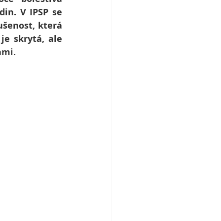
in. V IPSP se 
šenost, která 
 skrytá, ale 
ami.