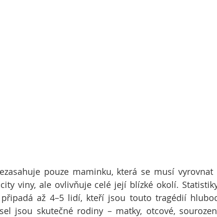
 nezasahuje pouze maminku, která se musí vyrovnat 
ity viny, ale ovlivňuje celé její blízké okolí. Statistik
 připadá až 4–5 lidí, kteří jsou touto tragédií hluboc
sel jsou skutečné rodiny – matky, otcové, sourozenc