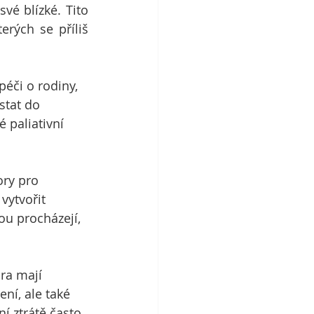
vé blízké. Tito 
rých se příliš 
éči o rodiny, 
stat do 
 paliativní 
 
ry pro 
vytvořit 
tou procházejí, 
ra mají 
ní, ale také 
 ztrátě často 