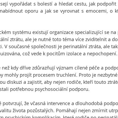
sejí vypořádat s bolestí a hledat cestu, jak podpořit s
k nabídnout oporu a jak se vyrovnat s emocemi, o kte
kém systému existují organizace specializující se na p
ální ztrátu, ale je nutné toto téma více zviditelnit a do
 V současné společnosti je perinatální ztráta, ale také
buizována, což vede k pocitům izolace a nepochopení.
 než kdy dříve zdůrazňují význam cílené péče a podpo
by mohly projít procesem truchlení. Proto je nezbytné 
u diskuzi a zajistit, aby nejen rodiče, kteří touto ztrá
 dostali potřebnou psychosociální podporu.
potvrzují, že včasná intervence a dlouhodobá podpo
alitu života pozůstalých. Pomáhají nejen zmírnit utrpe
 psychickým komplikacím, které rodiče po perinatální