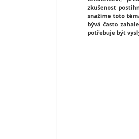
zkušenost postihn
snažíme toto téma 
bývá často zahale
potřebuje být vysly