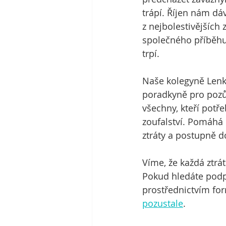
trápí. Říjen nám dáv
z nejbolestivějších 
společného příběhu,
trpí. 
Naše kolegyně Lenka
poradkyně pro pozůs
všechny, kteří potře
zoufalství. Pomáhá n
ztráty a postupně do
Víme, že každá ztrát
Pokud hledáte podp
prostřednictvím fo
pozustale
. 