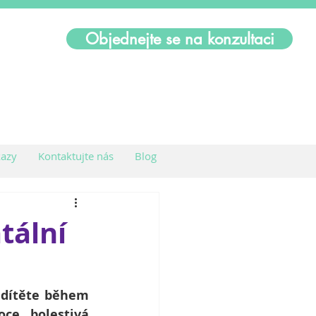
Objednejte se na konzultaci
azy
Kontaktujte nás
Blog
tální
 dítěte během 
ce bolestivá 