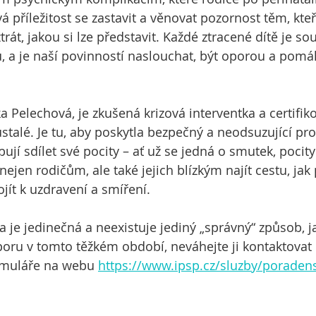
á příležitost se zastavit a věnovat pozornost těm, kteří
ztrát, jakou si lze představit. Každé ztracené dítě je s
 a je naší povinností naslouchat, být oporou a pomáh
 Pelechová, je zkušená krizová interventka a certifik
talé. Je tu, aby poskytla bezpečný a neodsuzující pro
bují sdílet své pocity – ať už se jedná o smutek, pocit
ejen rodičům, ale také jejich blízkým najít cestu, jak p
jít k uzdravení a smíření.
a je jedinečná a neexistuje jediný „správný“ způsob, jak
oru v tomto těžkém období, neváhejte ji kontaktovat 
rmuláře na webu 
https://www.ipsp.cz/sluzby/poradens