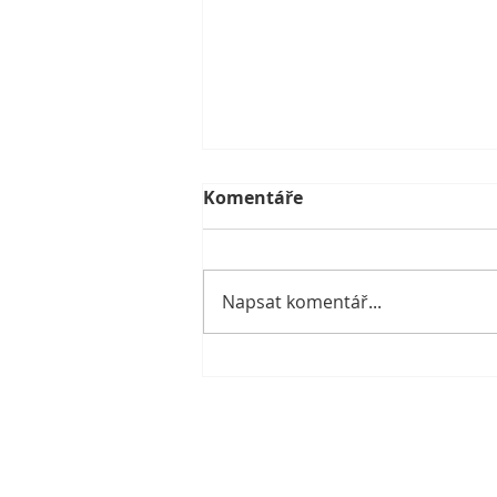
Komentáře
Napsat komentář...
Proč nestačí hledat
„hormon štěstí“