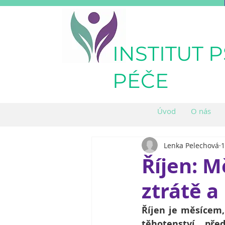
INSTITUT 
PÉČE
Úvod
O nás
Lenka Pelechová
1
Říjen: M
ztrátě a
Říjen je měsícem,
těhotenství, př