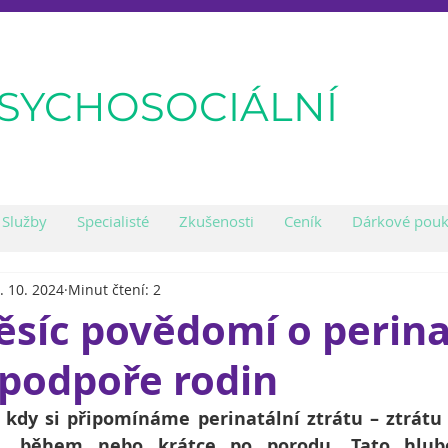
PSYCHOSOCIÁLNÍ
Služby
Specialisté
Zkušenosti
Ceník
Dárkové pouk
. 10. 2024
Minut čtení: 2
ěsíc povědomí o perina
 podpoře rodin
 kdy si připomínáme perinatální ztrátu – ztrátu
ed, během nebo krátce po porodu. Tato hlubo