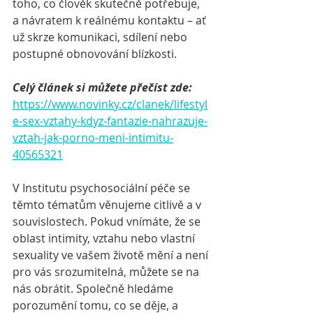
toho, co člověk skutečně potřebuje, 
a návratem k reálnému kontaktu – ať 
už skrze komunikaci, sdílení nebo 
postupné obnovování blízkosti.
Celý článek si můžete přečíst zde:
https://www.novinky.cz/clanek/lifestyl
e-sex-vztahy-kdyz-fantazie-nahrazuje-
vztah-jak-porno-meni-intimitu-
40565321
V Institutu psychosociální péče se 
těmto tématům věnujeme citlivě a v 
souvislostech. Pokud vnímáte, že se 
oblast intimity, vztahu nebo vlastní 
sexuality ve vašem životě mění a není 
pro vás srozumitelná, můžete se na 
nás obrátit. Společně hledáme 
porozumění tomu, co se děje, a 