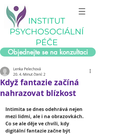
INSTITUT
PSYCHOSOCIÁLNÍ
PÉČE
Objednejte se na konzultaci
Lenka Pelechová
20. 4.
Minut čtení: 2
Když fantazie začíná
nahrazovat blízkost
Intimita se dnes odehrává nejen 
mezi lidmi, ale i na obrazovkách. 
Co se ale děje ve chvíli, kdy 
digitální fantazie začne být 