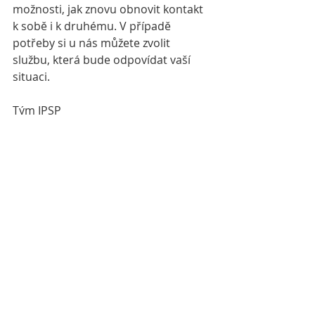
možnosti, jak znovu obnovit kontakt 
k sobě i k druhému. V případě 
potřeby si u nás můžete zvolit 
službu, která bude odpovídat vaší 
situaci.
Tým IPSP
Nejnovější příspěvky
Zobrazit vše