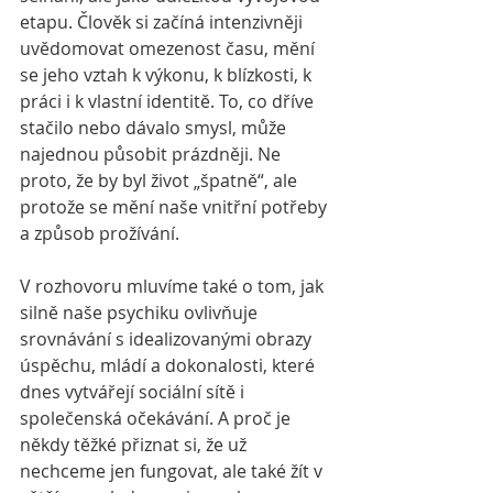
etapu. Člověk si začíná intenzivněji 
uvědomovat omezenost času, mění 
se jeho vztah k výkonu, k blízkosti, k 
práci i k vlastní identitě. To, co dříve 
stačilo nebo dávalo smysl, může 
najednou působit prázdněji. Ne 
proto, že by byl život „špatně“, ale 
protože se mění naše vnitřní potřeby 
a způsob prožívání.
V rozhovoru mluvíme také o tom, jak 
silně naše psychiku ovlivňuje 
srovnávání s idealizovanými obrazy 
úspěchu, mládí a dokonalosti, které 
dnes vytvářejí sociální sítě i 
společenská očekávání. A proč je 
někdy těžké přiznat si, že už 
nechceme jen fungovat, ale také žít v 