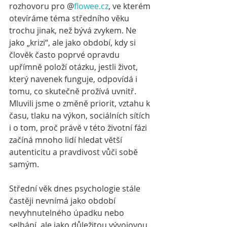
rozhovoru pro @
flowee.cz
, ve kterém 
otevíráme téma středního věku 
trochu jinak, než bývá zvykem. Ne 
jako „krizi“, ale jako období, kdy si 
člověk často poprvé opravdu 
upřímně položí otázku, jestli život, 
který navenek funguje, odpovídá i 
tomu, co skutečně prožívá uvnitř. 
Mluvili jsme o změně priorit, vztahu k 
času, tlaku na výkon, sociálních sítích 
i o tom, proč právě v této životní fázi 
začíná mnoho lidí hledat větší 
autenticitu a pravdivost vůči sobě 
samým.
Střední věk dnes psychologie stále 
častěji nevnímá jako období 
nevyhnutelného úpadku nebo 
selhání, ale jako důležitou vývojovou 