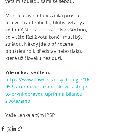
větším souladu sami se sebou.
Možná právě tehdy vzniká prostor 
pro větší autenticitu, hlubší vztahy a 
vědomější rozhodování. Ne všechno, 
co v této fázi života končí, musí být 
ztrátou. Někdy jde o přirozené 
opuštění rolí, představ nebo tlaků, 
které už člověku neslouží.
Zde odkaz ke čtení:
https://www.flowee.cz/psychologie/16
952-stredni-vek-uz-neni-krizi-casto-je-
to-prvni-opravdu-uprimna-bilance-
zivota/amp
Vaše Lenka a tým IPSP