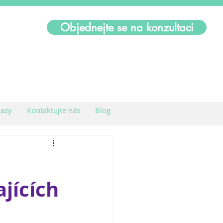
Objednejte se na konzultaci
azy
Kontaktujte nás
Blog
jících