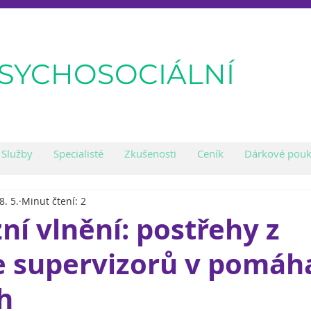
PSYCHOSOCIÁLNÍ
Služby
Specialisté
Zkušenosti
Ceník
Dárkové pouk
8. 5.
Minut čtení: 2
ní vlnění: postřehy z
e supervizorů v pomáha
h