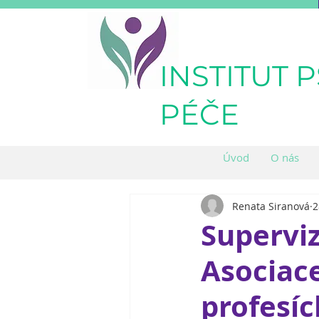
INSTITUT 
PÉČE
Úvod
O nás
Renata Siranová
2
Superviz
Asociac
profesíc