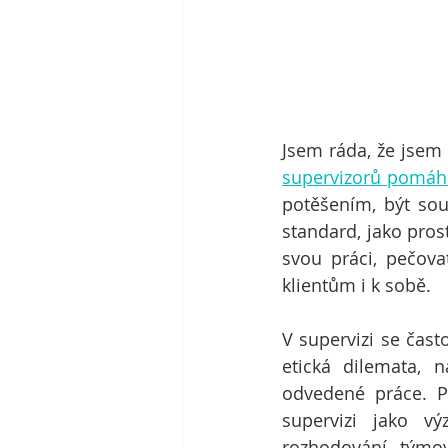
Jsem ráda, že jsem
supervizorů pomáha
potěšením, být souč
standard, jako pros
svou práci, pečova
klientům i k sobě.
V supervizi se čas
etická dilemata, 
odvedené práce. 
supervizi jako vý
rozhodování, týmov