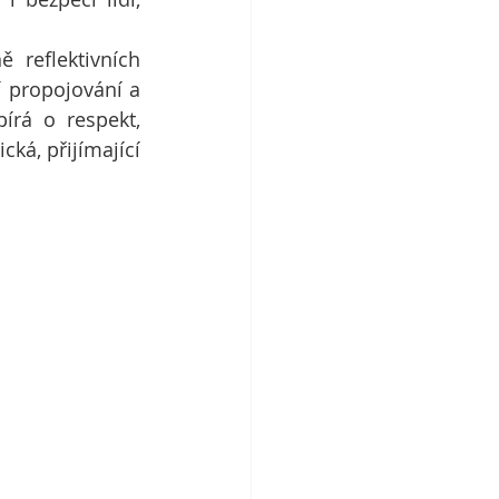
reflektivních 
 propojování a 
rá o respekt, 
ká, přijímající 