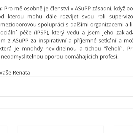
: 
Pro mě osobně je členství v ASuPP zásadní, když pou
pod kterou mohu dále rozvíjet svou roli supervizo
 mezioborovou spolupráci s dalšími organizacemi a lid
ociální péče (IPSP), který vedu a jsem jeho zaklada
m z ASuPP za inspirativní a příjemné setkání a mož
 která je mnohdy neviditelnou a tichou "řeholí". Pr
a neodmyslitelnou oporou pomáhajících profesí.
Vaše Renata