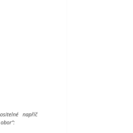
itelné napříč 
 obor“: