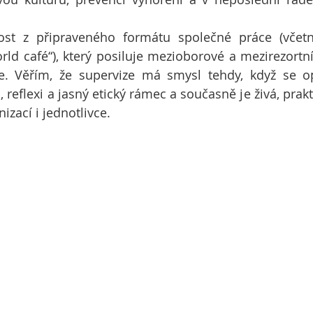
t z připraveného formátu společné práce (včetně 
orld café“), který posiluje mezioborové a mezirezortní
e. Věřím, že supervize má smysl tehdy, když se opí
reflexi a jasný etický rámec a současně je živá, praktic
nizací i jednotlivce.