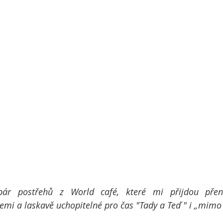
ár postřehů z World café, které mi přijdou přenos
mi a laskavě uchopitelné pro čas "Tady a Teď " i „mimo