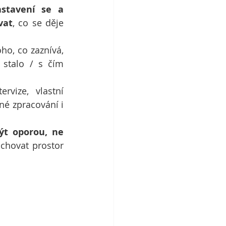
astavení se a 
vat
, co se děje 
ho, co zaznívá, 
stalo / s čím 
tervize, vlastní 
é zpracování i 
ýt oporou, ne 
chovat prostor 