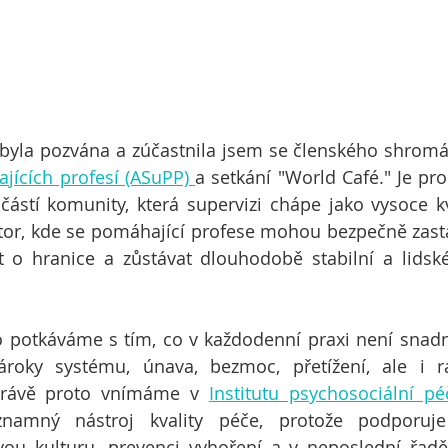
 byla pozvána a zúčastnila jsem se členského shromá
jících profesí (ASuPP) 
a setkání "World Café." Je pr
ástí komunity, která supervizi chápe jako vysoce kva
tor, kde se pomáhající profese mohou bezpečně zastavi
t o hranice a zůstávat dlouhodobě stabilní a lidské
to potkáváme s tím, co v každodenní praxi není snad
nároky systému, únava, bezmoc, přetížení, ale i r
Právě proto vnímáme v 
Institutu psychosociální pé
znamný nástroj kvality péče, protože podporuje 
ou kulturu, prevenci vyhoření a v neposlední řadě i