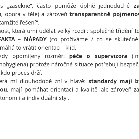
es „zasekne“, často pomůže úplně jednoduché 
z
h, opora v těle) a zároveň 
transparentně pojmeno
kamžité řešení“.
ost, která umí udělat velký rozdíl: společné třídění to
FAKTA – NÁPADY
 (co prožíváme / co se skutečně 
áhá to vrátit orientaci i klid.
ěkdy opomíjený rozměr: 
péče o supervizora
 (in
hohygiena) protože náročné situace potřebují bezpečn
 kdo proces drží.
terá mi dlouhodobě zní v hlavě: 
standardy mají b
kou
, mají pomáhat orientaci a kvalitě, ale zároveň za
tonomii a individuální styl.