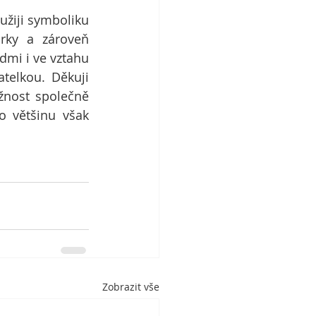
žiji symboliku 
rky a zároveň 
mi i ve vztahu 
telkou. Děkuji 
nost společně 
o většinu však 
Zobrazit vše