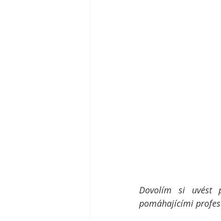
Dovolím si uvést p
pomáhajícími profese