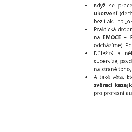
Když se proc
ukotvení
 (dec
bez tlaku na „o
Praktická drobn
na 
EMOCE – 
odcházíme). Pom
Důležitý a n
supervize, psyc
na straně toho,
A také věta, k
svěrací kazaj
pro profesní au