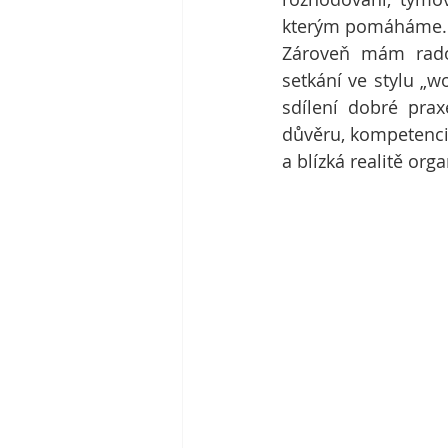
kterým pomáháme.
Zároveň mám rados
setkání ve stylu „w
sdílení dobré prax
důvěru, kompetenci, 
a blízká realitě orga