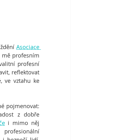
ždění 
Asociace 
o mě profesním 
litní profesní 
t, reflektovat 
, ve vztahu ke 
né pojmenovat: 
adost z dobře 
če
 i mimo něj 
profesionální 
 bezpečí lidí, 