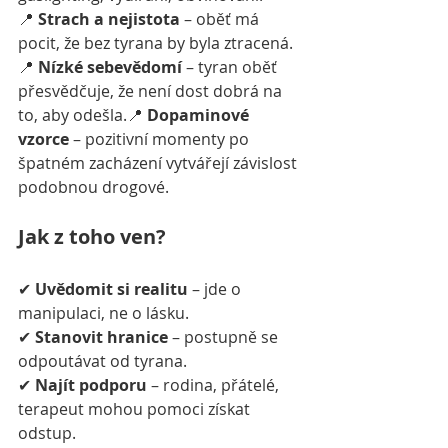
📍 
Strach a nejistota
 – oběť má 
pocit, že bez tyrana by byla ztracená.
📍 
Nízké sebevědomí
 – tyran oběť 
přesvědčuje, že není dost dobrá na 
to, aby odešla.📍 
Dopaminové 
vzorce
 – pozitivní momenty po 
špatném zacházení vytvářejí závislost 
podobnou drogové.
Jak z toho ven?
✔ 
Uvědomit si realitu
 – jde o 
manipulaci, ne o lásku.
✔ 
Stanovit hranice
 – postupně se 
odpoutávat od tyrana.
✔ 
Najít podporu
 – rodina, přátelé, 
terapeut mohou pomoci získat 
odstup.