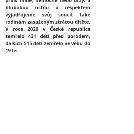
příliš malé, nemocné nebo brzy. S 
hlubokou úctou a respektem 
vyjadřujeme svůj soucit také 
rodinám zasaženým ztrátou dítěte. 
V roce 2020 v České republice 
zemřelo 431 dětí před porodem, 
dalších 515 dětí zemřelo ve věku do 
19 let. 