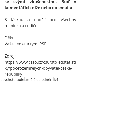
se svými zkušenostmi. Buď v 
komentářích níže nebo do emailu.
S láskou a nadějí pro všechny 
miminka a rodiče.
Děkuji
Vaše Lenka a tým IPSP
Zdroj:
https://www.czso.cz/csu/stoletistatisti
ky/pocet-zemrelych-obyvatel-ceske-
republiky
psychoterapie
umělé oplodnění
ivf
asistovaná reprodukce
krizová intervence
sociální služby
perinatální ztráta
prazdná náruč
andělské děti