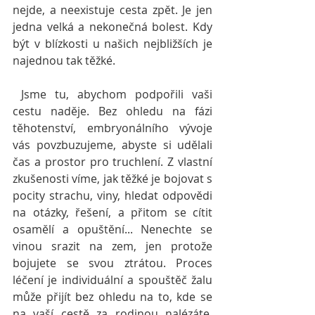
nejde, a neexistuje cesta zpět. Je jen 
jedna velká a nekonečná bolest. Kdy 
být v blízkosti u našich nejbližších je 
najednou tak těžké.
 Jsme tu, abychom podpořili vaši 
cestu naděje. Bez ohledu na fázi 
těhotenství, embryonálního vývoje 
vás povzbuzujeme, abyste si udělali 
čas a prostor pro truchlení. Z vlastní 
zkušenosti víme, jak těžké je bojovat s 
pocity strachu, viny, hledat odpovědi 
na otázky, řešení, a přitom se cítit 
osamělí a opuštění... Nenechte se 
vinou srazit na zem, jen protože 
bojujete se svou ztrátou. Proces 
léčení je individuální a spouštěč žalu 
může přijít bez ohledu na to, kde se 
na vaší cestě za rodinou nalézáte. 