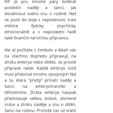
IVF je pro mnohé páry kolikrát 
poslední nadějí a šancí, jak 
dosáhnout svého snu o rodině. Než 
se pustí do boje s neplodností, tráví 
měsíce fyzicky, psychicky, 
emocionálně a v neposlední řadě 
také finanční náročnou přípravou.
Ale ať počítáte s čímkoliv a lékaři vás 
na všechno dopředu připravují, na 
ztrátu embrya nebo dítěte, se prostě 
připravit nelze. Každé embryo totiž 
musí překonat mnoho vývojových fází 
a ta, která "přežijí" přináší naději a 
šanci na embryotransfer a 
těhotenství. Ztráta embrya naopak 
představuje velkou bolest, zlomené 
srdce a ztrátu naděje a snu o dítěti, 
šanci na rodinu. Protože čas už vrátit 