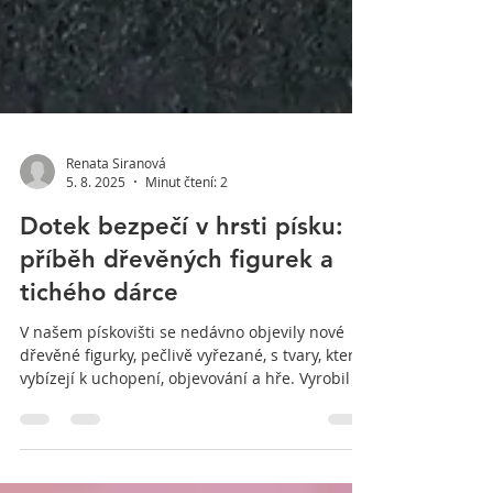
Renata Siranová
5. 8. 2025
Minut čtení: 2
Dotek bezpečí v hrsti písku:
příběh dřevěných figurek a
tichého dárce
V našem pískovišti se nedávno objevily nové
dřevěné figurky, pečlivě vyřezané, s tvary, které
vybízejí k uchopení, objevování a hře. Vyrobil je
pro nás dárce, který si nepřeje být jmenován. A
zanechal svůj příběh.