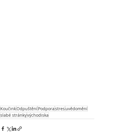
Koučink
Odpuštění
Podpora
stres
uvědomění
slabé stránky
východiska