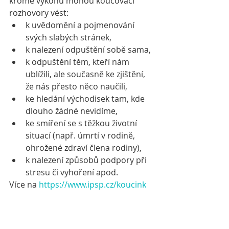
kromě výkonu mohou koučovací 
rozhovory vést: 
k uvědomění a pojmenování 
svých slabých stránek,
k nalezení odpuštění sobě sama,
k odpuštění těm, kteří nám 
ublížili, ale současně ke zjištění, 
že nás přesto něco naučili, 
ke hledání východisek tam, kde 
dlouho žádné nevidíme,
ke smíření se s těžkou životní 
situací (např. úmrtí v rodině, 
ohrožené zdraví člena rodiny),
k nalezení způsobů podpory při 
stresu či vyhoření apod.
Více na 
https://www.ipsp.cz/koucink