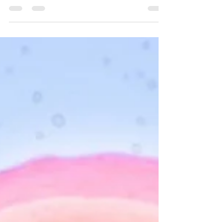
Lenka Pelechová
21. 5. 2021
Minut čtení: 3
O naší cestě za miminkem
Šťastných příběhů není nikdy dost. A proto vám
ho pro inspiraci rádi sdílíme. Milé mamince za
to velmi děkujeme a celé rodině přejeme...