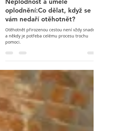
Lenka Pelechová
12. 5. 2021
Minut čtení: 1
Neplodnost a umělé
oplodnění:Co dělat, když se
vám nedaří otěhotnět?
Otěhotnět přirozenou cestou není vždy snadné
a někdy je potřeba celému procesu trochu
pomoci.