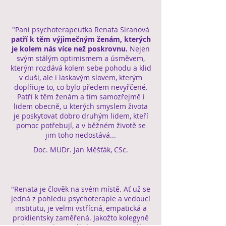
"Paní psychoterapeutka Renata Siranová
patří k těm výjimečným ženám, kterých
je kolem nás více než poskrovnu.
Nejen
svým stálým optimismem a úsměvem,
kterým rozdává kolem sebe pohodu a klid
v duši, ale i laskavým slovem, kterým
doplňuje to, co bylo předem nevyřčené.
Patří k těm ženám a tím samozřejmě i
lidem obecně, u kterých smyslem života
je poskytovat dobro druhým lidem, kteří
pomoc potřebují, a v běžném životě se
jim toho nedostává...
Doc. MUDr. Jan Měšťák, CSc.
"Renata je člověk na svém místě. Ať už se
jedná z pohledu psychoterapie a vedoucí
institutu, je velmi vstřícná, empatická a
proklientsky zaměřená. Jakožto kolegyně